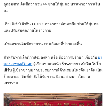
ลูกอมซานจินซีกวาซวน >> ช่วยให้ชุ่มคอ บรรเทาอาการเจ็บ
คอ
เทียะผีเฟ่งโต้วจิน >> บรรเทาอาการอ่อนเพลีย ช่วยให้ชุ่มคอ
และปรับสมดุลภายในร่างกาย
เป่าคอซานจินซีกวาซวน >> แก้แผลที่ปากและลิ้น
สำหรับท่านใดที่กำลังมองหา หรือ ต้องการปรึกษา เกี่ยวกับ
ยา
ของเวชพงศ์โอสถ
ผู้เขียนขอแนะนำ
ร้านขายยา เป่ยจิน ไบโอ-
เฮิร์บ
ผู้เชี่ยวชาญมากประสบการณ์ด้านสมุนไพรจีน ยาจีน เป็น
ร้านขายยาจีนที่กำลังได้รับความนิยมอย่างมากในย่าน
เยาวราช