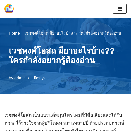
Skip
to
content
Home
»
เวชพงศ์โอสถ มียาอะไรบ้าง?? ใครกำลังอยากรู้ต้องอ่าน
เวชพงศ์โอสถ มียาอะไรบ้าง??
ใครกำลังอยากรู้ต้องอ่าน
by
admin
Lifestyle
เวชพงศ์โอสถ
เป็นแบรนด์สมุนไพรไทยที่มีชื่อเสียงและได้รับ
ความไว้วางใจจากผู้บริโภคมานานหลายปี ด้วยประสบการณ์
และความเชี่ยวชาญด้านสมุนไพรทั้งไทยและจีน เวชพงศ์